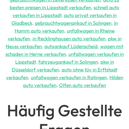
besten preisen in Lippstadt verkaufen
,
schnell auto
verkaufen in Lippstadt
,
auto privat verkaufen in
Gladbeck
,
gebrauchtwagenankauf in Solingen
,
in
Hamm auto verkaufen
,
unfallwagen in Rheine
verkaufen
,
in Recklinghausen auto verkaufen
,
pkw in
Neuss verkaufen
,
autoankauf Lüdenscheid
,
wagen mit
schaden in Herne verkaufen
,
unfallwagen verkaufen in
Lippstadt
,
fahrzeugankauf in Solingen
,
pkw in
Düsseldorf verkaufen
,
auto ohne tüv in Erftstadt
verkaufen
,
unfallwagen verkaufen in Ratingen
,
Hilden
auto verkaufen
,
Olfen auto verkaufen
Häufig Gestellte